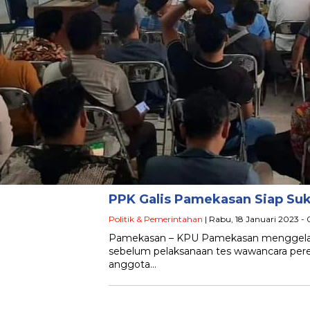
PPK Galis Pamekasan Siap Su
Politik & Pemerintahan
| Rabu, 18 Januari 2023 -
Pamekasan – KPU Pamekasan menggelar 
sebelum pelaksanaan tes wawancara perekr
anggota…