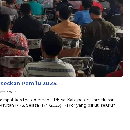
kseskan Pemilu 2024
 08:57 WIB
rapat kordinasi dengan PPK se-Kabupaten Pamekasan
utan PPS, Selasa (17/1/2023). Rakor yang diikuti seluruh