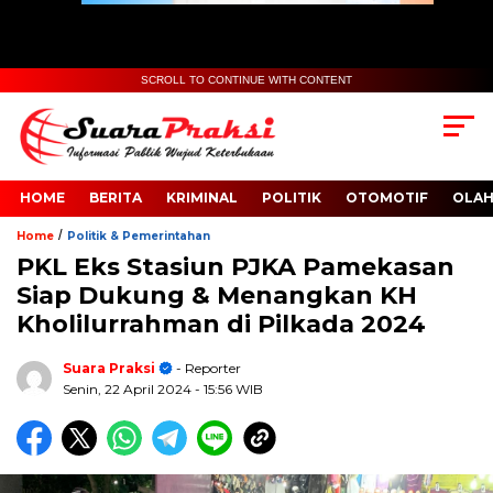
SCROLL TO CONTINUE WITH CONTENT
HOME
BERITA
KRIMINAL
POLITIK
OTOMOTIF
OLA
/
Home
Politik & Pemerintahan
PKL Eks Stasiun PJKA Pamekasan
Siap Dukung & Menangkan KH
Kholilurrahman di Pilkada 2024
Suara Praksi
- Reporter
Senin, 22 April 2024
- 15:56 WIB