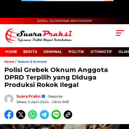
SCROLL TO CONTINUE WITH CONTENT
HOME
BERITA
KRIMINAL
POLITIK
OTOMOTIF
OLA
/
Home
Hukum & Kriminal
Polisi Grebek Oknum Anggota
DPRD Terpilih yang Diduga
Produksi Rokok Ilegal
Suara Praksi
- Reporter
Selasa, 9 April 2024
- 06:14 WIB