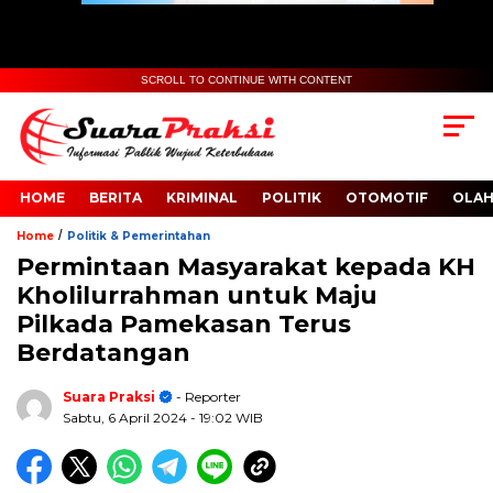
SCROLL TO CONTINUE WITH CONTENT
HOME
BERITA
KRIMINAL
POLITIK
OTOMOTIF
OLA
/
Home
Politik & Pemerintahan
Permintaan Masyarakat kepada KH
Kholilurrahman untuk Maju
Pilkada Pamekasan Terus
Berdatangan
Suara Praksi
- Reporter
Sabtu, 6 April 2024
- 19:02 WIB