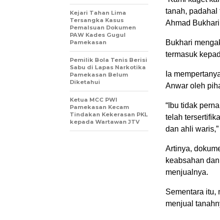
tanah, padahal 
Kejari Tahan Lima
Tersangka Kasus
Ahmad Bukhari,
Pemalsuan Dokumen
PAW Kades Gugul
Bukhari mengaku
Pamekasan
termasuk kepad
Pemilik Bola Tenis Berisi
Sabu di Lapas Narkotika
Ia mempertanyak
Pamekasan Belum
Diketahui
Anwar oleh pih
Ketua MCC PWI
“Ibu tidak pern
Pamekasan Kecam
Tindakan Kekerasan PKL
telah tersertif
kepada Wartawan JTV
dan ahli waris,
Artinya, dokum
keabsahan dan 
menjualnya.
Sementara itu,
menjual tanahn