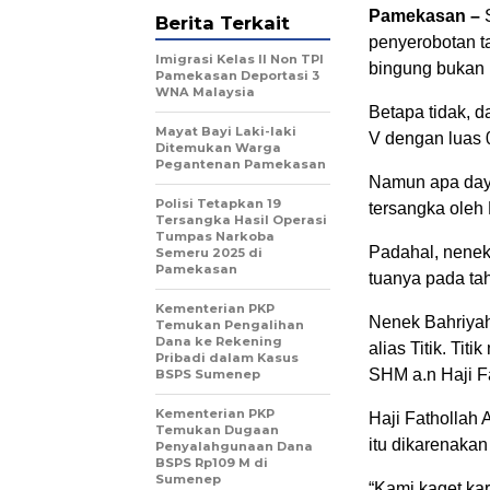
Pamekasan –
S
Berita Terkait
penyerobotan t
Imigrasi Kelas II Non TPI
bingung bukan 
Pamekasan Deportasi 3
WNA Malaysia
Betapa tidak, d
Mayat Bayi Laki-laki
V dengan luas 0
Ditemukan Warga
Pegantenan Pamekasan
Namun apa daya
Polisi Tetapkan 19
tersangka oleh
Tersangka Hasil Operasi
Tumpas Narkoba
Padahal, nenek 
Semeru 2025 di
Pamekasan
tuanya pada tah
Kementerian PKP
Nenek Bahriyah 
Temukan Pengalihan
Dana ke Rekening
alias Titik. Ti
Pribadi dalam Kasus
SHM a.n Haji F
BSPS Sumenep
Kementerian PKP
Haji Fathollah 
Temukan Dugaan
itu dikarenakan
Penyalahgunaan Dana
BSPS Rp109 M di
Sumenep
“Kami kaget ka