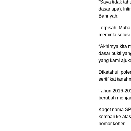
“Saya tidak tah
dasar apa). Int
Bahriyah.
Terpisah, Muha
meminta solusi
“Akhirnya kita
dasar bukti yan
yang kami ajuk
Diketahui, pol
sertifikat tanah
Tahun 2016-201
berubah menjadi
Kaget nama SPP
kembali ke ata
nomor koher.