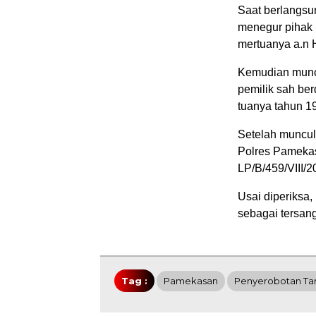
Saat berlangsu
menegur pihak 
mertuanya a.n 
Kemudian muncu
pemilik sah ber
tuanya tahun 1
Setelah muncul 
Polres Pamekas
LP/B/459/VIII/
Usai diperiksa,
sebagai tersan
Tag :
Pamekasan
Penyerobotan Ta