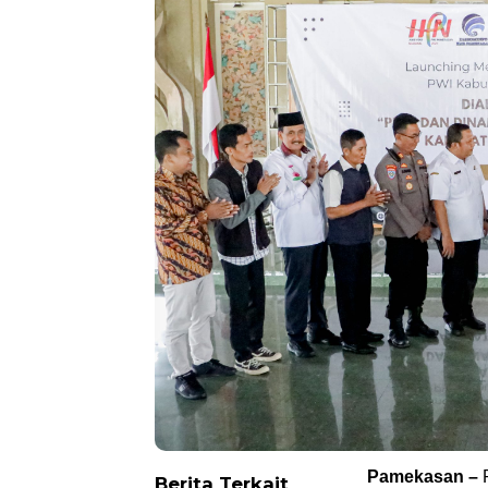
Pamekasan –
P
Berita Terkait