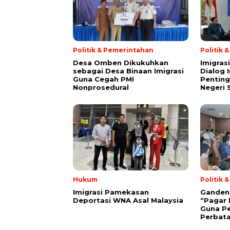
Politik & Pemerintahan
Politik 
Desa Omben Dikukuhkan
Imigras
sebagai Desa Binaan Imigrasi
Dialog 
Guna Cegah PMI
Penting
Nonprosedural
Negeri 
Hukum
Politik 
Imigrasi Pamekasan
Gandeng 
Deportasi WNA Asal Malaysia
“Pagar 
Guna P
Perbat