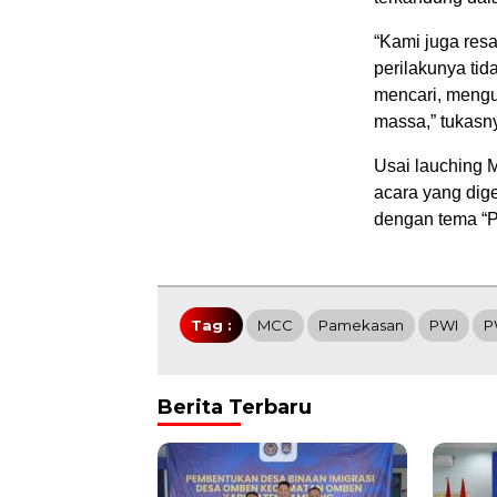
“Kami juga res
perilakunya ti
mencari, mengu
massa,” tukasn
Usai lauching 
acara yang dige
dengan tema “
Tag :
MCC
Pamekasan
PWI
P
Berita Terbaru