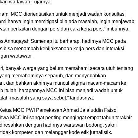
an wartawan,” ujarnya.
 Anam, MCC diorientasikan untuk menjadi wadah konsultasi
ami hanya ingin memitigasi bila ada masalah, ingin menjawab
yaan berkaitan dengan pers dan cara kerja pers,” imbuhnya.
s Annuqayah Sumenep itu berharap, hadirnya MCC pada
s bisa menambah kebijaksanaan kerja pers dan interaksi
ngan wartawan.
i, banyak warga yang belum memahami secara utuh tentang
da yang memahaminya separuh, dan menyebabkan
n, dan bahkan akhirnya muncul stigma macam-macam ke
b itulah, harapannya MCC ini bisa menjadi wadah untuk
lah-masalah yang saya sebut,” tandasnya.
, Ketua MCC PWI Pamekasan Ahmad Jalaluddin Faisol
wa MCC ini sangat penting mengingat empat tahun terakhir
diresahkan dengan hadirnya wartawan bodong, yakni
idak kompeten dan melanggar kode etik jurnalistik.