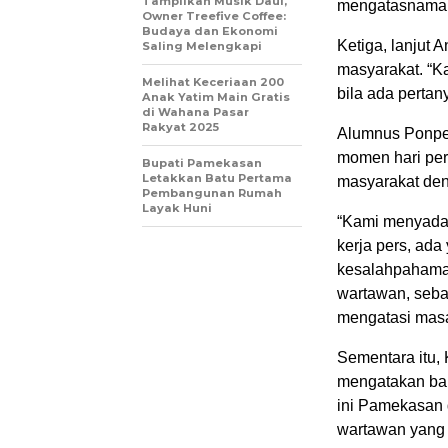
Tampilkan Musik Daul,
mengatasnamak
Owner Treefive Coffee:
Budaya dan Ekonomi
Ketiga, lanjut
Saling Melengkapi
masyarakat. “K
Melihat Keceriaan 200
bila ada pertan
Anak Yatim Main Gratis
di Wahana Pasar
Rakyat 2025
Alumnus Ponpe
momen hari per
Bupati Pamekasan
Letakkan Batu Pertama
masyarakat de
Pembangunan Rumah
Layak Huni
“Kami menyadar
kerja pers, a
kesalahpahama
wartawan, seba
mengatasi masa
Sementara itu
mengatakan bah
ini Pamekasan 
wartawan yang t