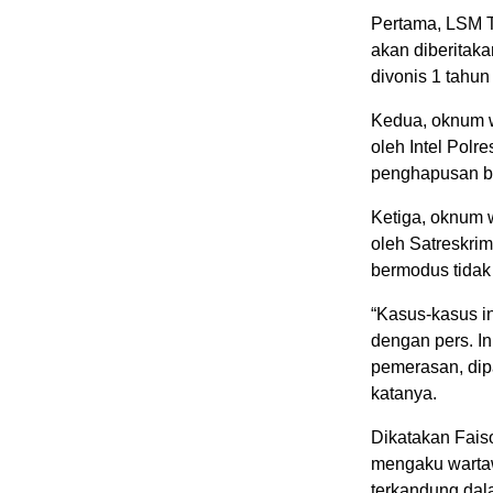
Pertama, LSM 
akan diberitaka
divonis 1 tahun 
Kedua, oknum wa
oleh Intel Pol
penghapusan be
Ketiga, oknum 
oleh Satreskr
bermodus tidak 
“Kasus-kasus i
dengan pers. I
pemerasan, dip
katanya.
Dikatakan Fais
mengaku wartawa
terkandung da