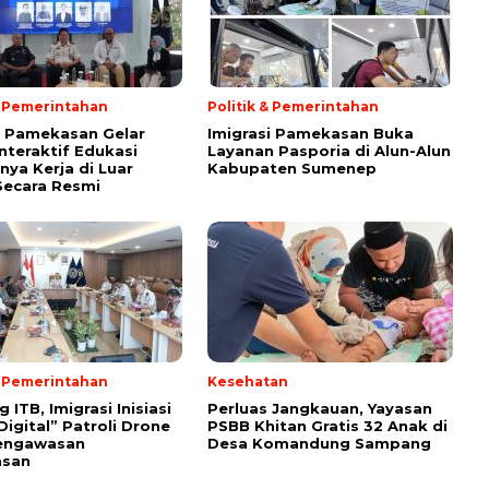
& Pemerintahan
Politik & Pemerintahan
i Pamekasan Gelar
Imigrasi Pamekasan Buka
Interaktif Edukasi
Layanan Pasporia di Alun-Alun
nya Kerja di Luar
Kabupaten Sumenep
Secara Resmi
& Pemerintahan
Kesehatan
ITB, Imigrasi Inisiasi
Perluas Jangkauan, Yayasan
Digital” Patroli Drone
PSBB Khitan Gratis 32 Anak di
engawasan
Desa Komandung Sampang
asan