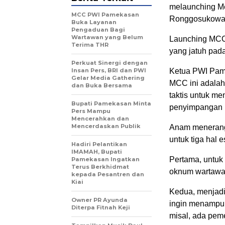
melaunching M
MCC PWI Pamekasan
Ronggosukowati
Buka Layanan
Pengaduan Bagi
Wartawan yang Belum
Launching MCC
Terima THR
yang jatuh pada
Perkuat Sinergi dengan
Insan Pers, BRI dan PWI
Ketua PWI Pam
Gelar Media Gathering
MCC ini adalah
dan Buka Bersama
taktis untuk 
Bupati Pamekasan Minta
penyimpangan p
Pers Mampu
Mencerahkan dan
Mencerdaskan Publik
Anam menerangk
untuk tiga hal e
Hadiri Pelantikan
IMAMAH, Bupati
Pertama, untuk 
Pamekasan Ingatkan
Terus Berkhidmat
oknum wartawa
kepada Pesantren dan
Kiai
Kedua, menjadi
Owner PR Ayunda
ingin menampu
Diterpa Fitnah Keji
misal, ada pem