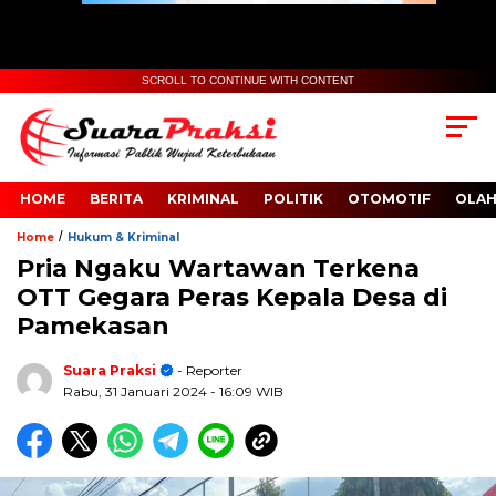
SCROLL TO CONTINUE WITH CONTENT
HOME
BERITA
KRIMINAL
POLITIK
OTOMOTIF
OLA
/
Home
Hukum & Kriminal
Pria Ngaku Wartawan Terkena
OTT Gegara Peras Kepala Desa di
Pamekasan
Suara Praksi
- Reporter
Rabu, 31 Januari 2024
- 16:09 WIB