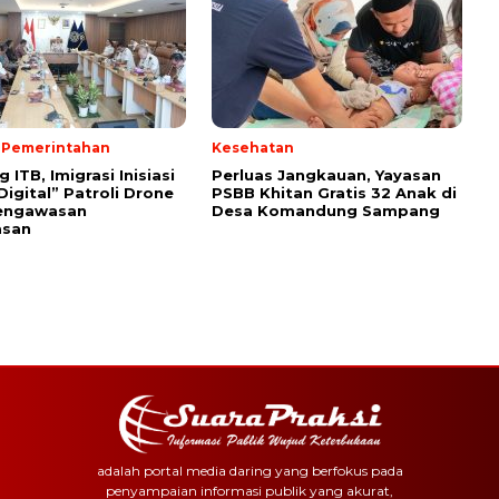
& Pemerintahan
Kesehatan
ITB, Imigrasi Inisiasi
Perluas Jangkauan, Yayasan
Digital” Patroli Drone
PSBB Khitan Gratis 32 Anak di
engawasan
Desa Komandung Sampang
asan
adalah portal media daring yang berfokus pada
penyampaian informasi publik yang akurat,