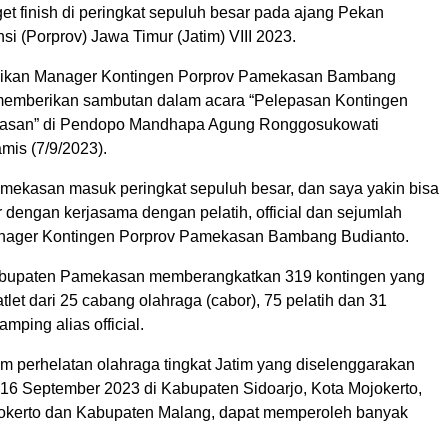
t finish di peringkat sepuluh besar pada ajang Pekan
si (Porprov) Jawa Timur (Jatim) VIII 2023.
paikan Manager Kontingen Porprov Pamekasan Bambang
memberikan sambutan dalam acara “Pelepasan Kontingen
asan” di Pendopo Mandhapa Agung Ronggosukowati
is (7/9/2023).
amekasan masuk peringkat sepuluh besar, dan saya yakin bisa
 dengan kerjasama dengan pelatih, official dan sejumlah
anager Kontingen Porprov Pamekasan Bambang Budianto.
abupaten Pamekasan memberangkatkan 319 kontingen yang
 atlet dari 25 cabang olahraga (cabor), 75 pelatih dan 31
mping alias official.
am perhelatan olahraga tingkat Jatim yang diselenggarakan
-16 September 2023 di Kabupaten Sidoarjo, Kota Mojokerto,
okerto dan Kabupaten Malang, dapat memperoleh banyak