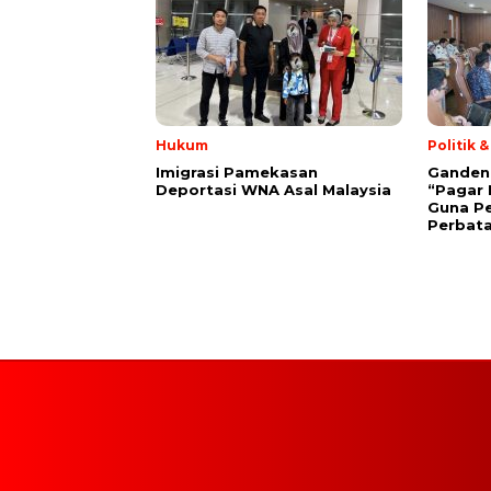
Hukum
Politik 
Imigrasi Pamekasan
Gandeng 
Deportasi WNA Asal Malaysia
“Pagar 
Guna P
Perbat