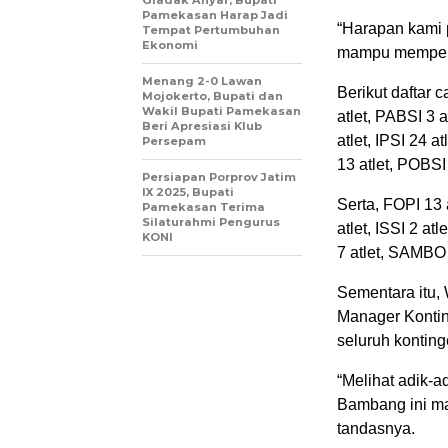
Gladak Anyar, Bupati
Pamekasan Harap Jadi
“Harapan kami 
Tempat Pertumbuhan
Ekonomi
mampu mempero
Menang 2-0 Lawan
Berikut daftar
Mojokerto, Bupati dan
Wakil Bupati Pamekasan
atlet, PABSI 3 a
Beri Apresiasi Klub
atlet, IPSI 24 
Persepam
13 atlet, POBSI
Persiapan Porprov Jatim
IX 2025, Bupati
Serta, FOPI 13
Pamekasan Terima
Silaturahmi Pengurus
atlet, ISSI 2 a
KONI
7 atlet, SAMBO 
Sementara itu,
Manager Konti
seluruh konting
“Melihat adik-a
Bambang ini m
tandasnya.