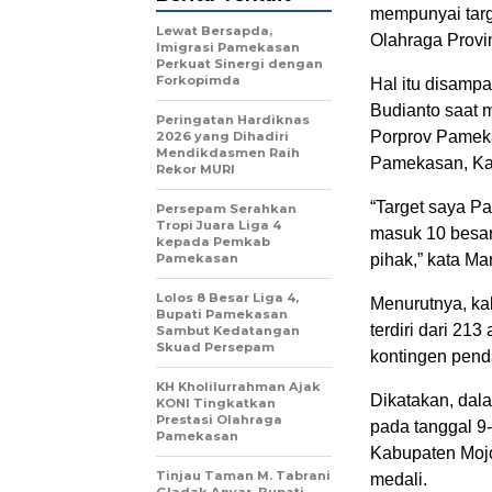
mempunyai targe
Lewat Bersapda,
Olahraga Provin
Imigrasi Pamekasan
Perkuat Sinergi dengan
Forkopimda
Hal itu disam
Budianto saat 
Peringatan Hardiknas
Porprov Pamek
2026 yang Dihadiri
Mendikdasmen Raih
Pamekasan, Kam
Rekor MURI
“Target saya P
Persepam Serahkan
Tropi Juara Liga 4
masuk 10 besar
kepada Pemkab
Pamekasan
pihak,” kata M
Lolos 8 Besar Liga 4,
Menurutnya, k
Bupati Pamekasan
terdiri dari 213
Sambut Kedatangan
Skuad Persepam
kontingen penda
KH Kholilurrahman Ajak
Dikatakan, dal
KONI Tingkatkan
Prestasi Olahraga
pada tanggal 9
Pamekasan
Kabupaten Moj
Tinjau Taman M. Tabrani
medali.