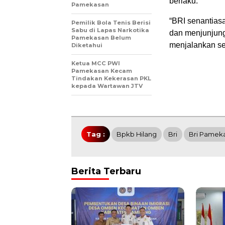
berlaku.
Pamekasan
“BRI senantias
Pemilik Bola Tenis Berisi
Sabu di Lapas Narkotika
dan menjunjung
Pamekasan Belum
menjalankan sel
Diketahui
Ketua MCC PWI
Pamekasan Kecam
Tindakan Kekerasan PKL
kepada Wartawan JTV
Tag :
Bpkb Hilang
Bri
Bri Pamek
Berita Terbaru