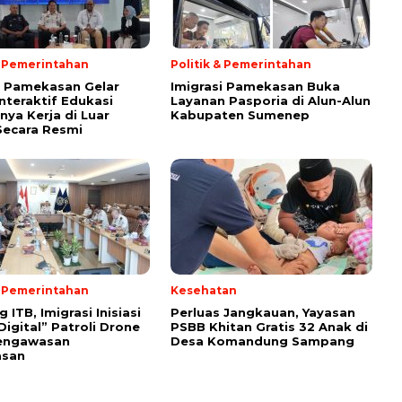
& Pemerintahan
Politik & Pemerintahan
i Pamekasan Gelar
Imigrasi Pamekasan Buka
Interaktif Edukasi
Layanan Pasporia di Alun-Alun
nya Kerja di Luar
Kabupaten Sumenep
Secara Resmi
& Pemerintahan
Kesehatan
ITB, Imigrasi Inisiasi
Perluas Jangkauan, Yayasan
Digital” Patroli Drone
PSBB Khitan Gratis 32 Anak di
engawasan
Desa Komandung Sampang
asan