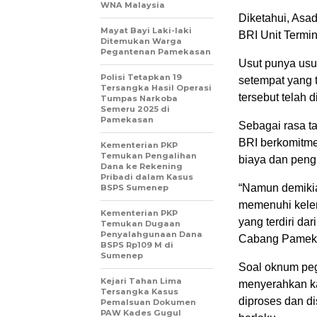
WNA Malaysia
Diketahui, As
Mayat Bayi Laki-laki
BRI Unit Termin
Ditemukan Warga
Pegantenan Pamekasan
Usut punya usu
Polisi Tetapkan 19
setempat yang 
Tersangka Hasil Operasi
tersebut telah d
Tumpas Narkoba
Semeru 2025 di
Pamekasan
Sebagai rasa t
BRI berkomitm
Kementerian PKP
Temukan Pengalihan
biaya dan peng
Dana ke Rekening
Pribadi dalam Kasus
“Namun demiki
BSPS Sumenep
memenuhi kele
Kementerian PKP
yang terdiri da
Temukan Dugaan
Penyalahgunaan Dana
Cabang Pamek
BSPS Rp109 M di
Sumenep
Soal oknum pe
Kejari Tahan Lima
menyerahkan ka
Tersangka Kasus
diproses dan d
Pemalsuan Dokumen
PAW Kades Gugul