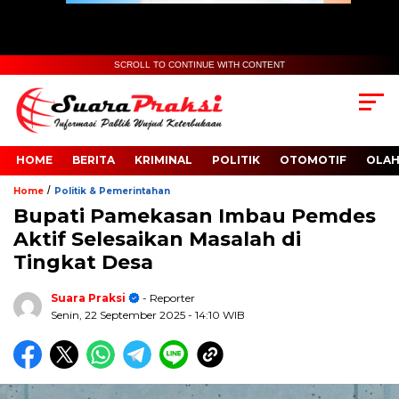
SCROLL TO CONTINUE WITH CONTENT
HOME
BERITA
KRIMINAL
POLITIK
OTOMOTIF
OLA
/
Home
Politik & Pemerintahan
Bupati Pamekasan Imbau Pemdes
Aktif Selesaikan Masalah di
Tingkat Desa
Suara Praksi
- Reporter
Senin, 22 September 2025
- 14:10 WIB