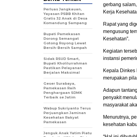
gerbang salam
Perluas Jangkauan,
Kerja Kesehata
Yayasan PSBB Khitan
Gratis 32 Anak di Desa
Komandung Sampang
Rapat yang dige
mengusung tema
Bupati Pamekasan
Kesehatan”.
Dorong Semangat
Gotong Royong Lewat
Bersih-Bersih Sampah
Kegiatan terseb
instansi pemeri
Sidak RSUD Smart,
Bupati Kholilurrahman
Pastikan Pelayanan
Kepala Dinkes 
Berjalan Maksimal
merupakan pil
Geser Surabaya,
Pamekasan Raih
Adapun tantang
Penghargaan SDMK
penyakit menul
Terbaik se Jatim
masyarakat aka
Wabup Sukriyanto Terus
Perjuangkan Jaminan
Menurutnya, per
Kesehatan Rakyat
Pamekasan
kesehatan kab
Jenguk Anak Yatim Piatu
“Hal ini dibutuh