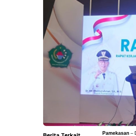
Pamekasan
– 
Berita Terkait