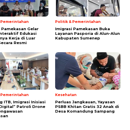
& Pemerintahan
Politik & Pemerintahan
i Pamekasan Gelar
Imigrasi Pamekasan Buka
Interaktif Edukasi
Layanan Pasporia di Alun-Alun
nya Kerja di Luar
Kabupaten Sumenep
Secara Resmi
& Pemerintahan
Kesehatan
ITB, Imigrasi Inisiasi
Perluas Jangkauan, Yayasan
Digital” Patroli Drone
PSBB Khitan Gratis 32 Anak di
engawasan
Desa Komandung Sampang
asan