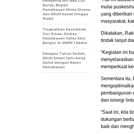
Penderita HIV dan Gizi
Buruk, Bupati
mulai puskesmas
Pamekasan Minta Dinsos
yang diberikan 
dan RSUD Kawal Hingga
Stabil
masyarakat, ka
Tingkatkan Kesadaran
Dikatakan, Rak
Gizi Siswa, Dinkes
Pamekasan Gelar Aksi
tindak lanjut da
Bergizi di SMPN 1 Kadur
“Kegiatan ini b
Delapan Tahun Sudah,
RSUD Smart Jalin Kerja
menyelaraskan 
Sama dengan Kejari
memperkuat kemi
Pamekasan
Sementara itu,
mengoptimalkan
pembangunan di
dan sinergi lint
“Saat ini, kita
dukungan berba
baik dan mengh