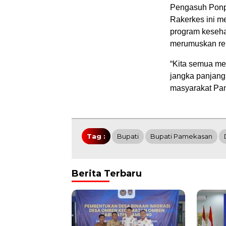
Pengasuh Ponp
Rakerkes ini m
program keseha
merumuskan ren
“Kita semua me
jangka panjang
masyarakat Pam
Tag :
Bupati
Bupati Pamekasan
Berita Terbaru