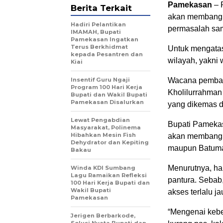
Pamekasan
– 
Berita Terkait
akan membangu
Hadiri Pelantikan
permasalah sam
IMAMAH, Bupati
Pamekasan Ingatkan
Terus Berkhidmat
Untuk mengatas
kepada Pesantren dan
wilayah, yakni 
Kiai
Insentif Guru Ngaji
Wacana pembag
Program 100 Hari Kerja
Kholilurrahman
Bupati dan Wakil Bupati
Pamekasan Disalurkan
yang dikemas de
Lewat Pengabdian
Bupati Pameka
Masyarakat, Polinema
Hibahkan Mesin Fish
akan membangun
Dehydrator dan Kepiting
maupun Batumar
Bakau
Menurutnya, ha
Winda KDI Sumbang
Lagu Ramaikan Refleksi
pantura. Sebab
100 Hari Kerja Bupati dan
Wakil Bupati
akses terlalu j
Pamekasan
“Mengenai keber
Jerigen Berbarkode,
Solusi Nyata Bupati dan