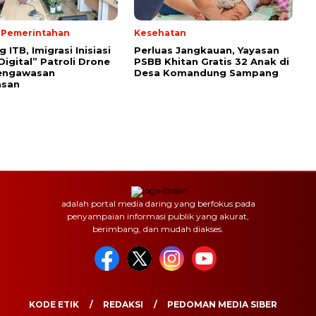
& Pemerintahan
Kesehatan
ITB, Imigrasi Inisiasi
Perluas Jangkauan, Yayasan
Digital” Patroli Drone
PSBB Khitan Gratis 32 Anak di
engawasan
Desa Komandung Sampang
asan
adalah portal media daring yang berfokus pada
penyampaian informasi publik yang akurat,
berimbang, dan mudah diakses.
KODE ETIK
REDAKSI
PEDOMAN MEDIA SIBER