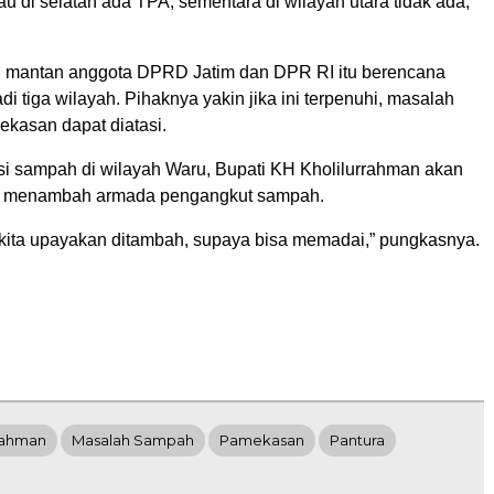
au di selatan ada TPA, sementara di wilayah utara tidak ada,”
u, mantan anggota DPRD Jatim dan DPR RI itu berencana
 tiga wilayah. Pihaknya yakin jika ini terpenuhi, masalah
kasan dapat diatasi.
i sampah di wilayah Waru, Bupati KH Kholilurrahman akan
 menambah armada pengangkut sampah.
kita upayakan ditambah, supaya bisa memadai,” pungkasnya.
rrahman
Masalah Sampah
Pamekasan
Pantura