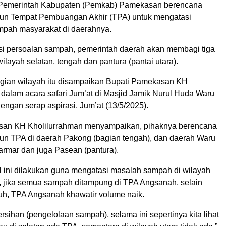
Pemerintah Kabupaten (Pemkab) Pamekasan berencana
n Tempat Pembuangan Akhir (TPA) untuk mengatasi
pah masyarakat di daerahnya.
i persoalan sampah, pemerintah daerah akan membagi tiga
wilayah selatan, tengah dan pantura (pantai utara).
ian wilayah itu disampaikan Bupati Pamekasan KH
 dalam acara safari Jum’at di Masjid Jamik Nurul Huda Waru
ngan serap aspirasi, Jum’at (13/5/2025).
san KH Kholilurrahman menyampaikan, pihaknya berencana
 TPA di daerah Pakong (bagian tengah), dan daerah Waru
mar dan juga Pasean (pantura).
l ini dilakukan guna mengatasi masalah sampah di wilayah
, jika semua sampah ditampung di TPA Angsanah, selain
auh, TPA Angsanah khawatir volume naik.
sihan (pengelolaan sampah), selama ini sepertinya kita lihat