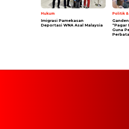
Hukum
Politik 
Imigrasi Pamekasan
Gandeng 
Deportasi WNA Asal Malaysia
“Pagar 
Guna P
Perbat