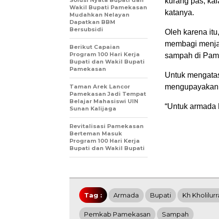
kurang pas, kal
Wakil Bupati Pamekasan
katanya.
Mudahkan Nelayan
Dapatkan BBM
Bersubsidi
Oleh karena it
membagi menjadi
Berikut Capaian
Program 100 Hari Kerja
sampah di Pame
Bupati dan Wakil Bupati
Pamekasan
Untuk mengatas
mengupayakan
Taman Arek Lancor
Pamekasan Jadi Tempat
Belajar Mahasiswi UIN
“Untuk armada 
Sunan Kalijaga
Revitalisasi Pamekasan
Berteman Masuk
Program 100 Hari Kerja
Bupati dan Wakil Bupati
Tag :
Armada
Bupati
Kh Kholilu
Pemkab Pamekasan
Sampah