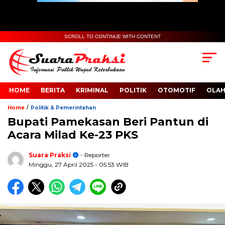
SCROLL TO CONTINUE WITH CONTENT
HOME
BERITA
KRIMINAL
POLITIK
OTOMOTIF
OLA
/
Home
Politik & Pemerintahan
Bupati Pamekasan Beri Pantun di
Acara Milad Ke-23 PKS
Suara Praksi
- Reporter
Minggu, 27 April 2025
- 05:53 WIB