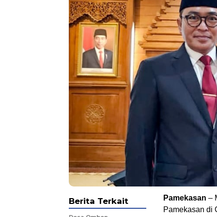
Pamekasan
– M
Berita Terkait
Pamekasan di G