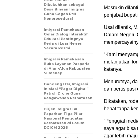
Desa Omben
Dikukuhkan sebagai
Masrukin dilan
Desa Binaan Imigrasi
Guna Cegah PMI
penjabat bupati
Nonprosedural
Usai dilantik,
Imigrasi Pamekasan
Gelar Dialog Interaktif
Dalam Negeri, 
Edukasi Pentingnya
mempercayainy
Kerja di Luar Negeri
Secara Resmi
“Kami menyampa
Imigrasi Pamekasan
melanjutkan to
Buka Layanan Pasporia
di Alun-Alun Kabupaten
katanya.
Sumenep
Menurutnya, da
Gandeng ITB, Imigrasi
dan pertisipasi
Inisiasi “Pagar Digital”
Patroli Drone Guna
Pengawasan Perbatasan
Dikatakan, roda
hebat tanpa ke
Dirjen Imigrasi RI
Paparkan Tiga Pilar
Nasional Penguatan
“Penggiat medi
Perbatasan di Forum
DGICM 2026
saya agar bisa
agar lebih maju,