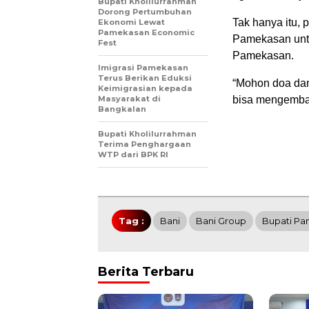
Bupati Kholilurrahman
Dorong Pertumbuhan
Tak hanya itu,
Ekonomi Lewat
Pamekasan Economic
Pamekasan untu
Fest
Pamekasan.
Imigrasi Pamekasan
Terus Berikan Eduksi
“Mohon doa da
Keimigrasian kepada
Masyarakat di
bisa mengemban
Bangkalan
Bupati Kholilurrahman
Terima Penghargaan
WTP dari BPK RI
Tag :
Bani
Bani Group
Bupati P
Berita Terbaru