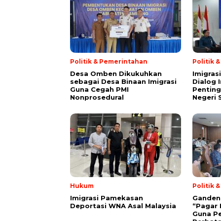
Politik & Pemerintahan
Politik 
Desa Omben Dikukuhkan
Imigras
sebagai Desa Binaan Imigrasi
Dialog 
Guna Cegah PMI
Penting
Nonprosedural
Negeri 
Hukum
Politik 
Imigrasi Pamekasan
Gandeng 
Deportasi WNA Asal Malaysia
“Pagar 
Guna P