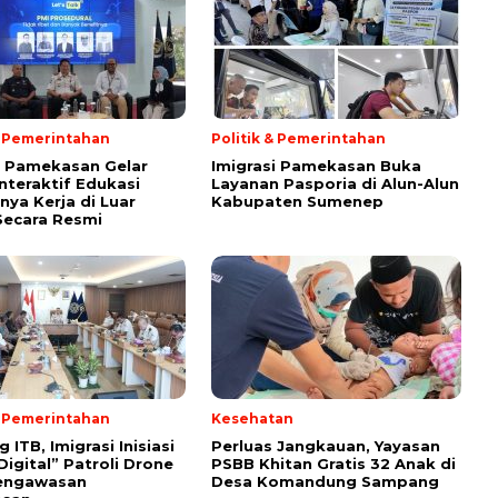
& Pemerintahan
Politik & Pemerintahan
i Pamekasan Gelar
Imigrasi Pamekasan Buka
Interaktif Edukasi
Layanan Pasporia di Alun-Alun
nya Kerja di Luar
Kabupaten Sumenep
Secara Resmi
& Pemerintahan
Kesehatan
ITB, Imigrasi Inisiasi
Perluas Jangkauan, Yayasan
Digital” Patroli Drone
PSBB Khitan Gratis 32 Anak di
engawasan
Desa Komandung Sampang