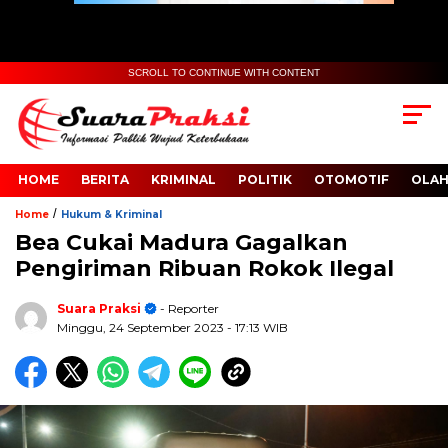
SCROLL TO CONTINUE WITH CONTENT
HOME
BERITA
KRIMINAL
POLITIK
OTOMOTIF
OLA
/
Home
Hukum & Kriminal
Bea Cukai Madura Gagalkan
Pengiriman Ribuan Rokok Ilegal
Suara Praksi
- Reporter
Minggu, 24 September 2023
- 17:13 WIB