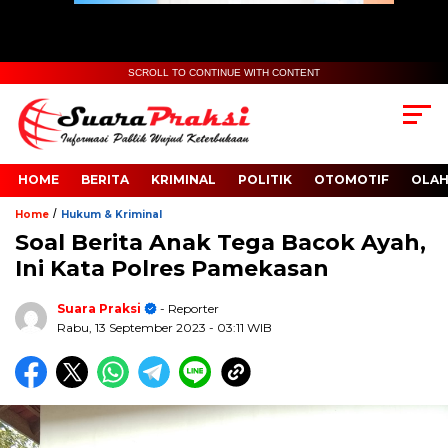
SCROLL TO CONTINUE WITH CONTENT
HOME
BERITA
KRIMINAL
POLITIK
OTOMOTIF
OLA
/
Home
Hukum & Kriminal
Soal Berita Anak Tega Bacok Ayah,
Ini Kata Polres Pamekasan
Suara Praksi
- Reporter
Rabu, 13 September 2023
- 03:11 WIB