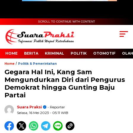
SCROLL TO CONTINUE WITH CONTENT
HOME
BERITA
KRIMINAL
POLITIK
OTOMOTIF
OLA
/
Home
Politik & Pemerintahan
Gegara Hal Ini, Kang Sam
Mengundurkan Diri dari Pengurus
Demokrat hingga Gunting Baju
Partai
Suara Praksi
- Reporter
Selasa, 16 Mei 2023
- 05:11 WIB