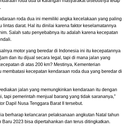
daraan roda dua di kalangan masyarakat disebutnya tetap
.
daraan roda dua ini memiliki angka kecelakaan yang paling
 lintas darat. Hal itu dinilai karena faktor keselamatannya
nim. Salah satu penyebabnya itu adalah karena kecepatan
ndali.
alnya motor yang beredar di Indonesia ini itu kecepatannya
am dan itu dijual secara legal, tapi di mana jalan yang
cepatan di atas 200 km? Mestinya, Kementerian
itu membatasi kecepatan kendaraan roda dua yang beredar di
nyediakan jalan yang memungkinkan kendaraan itu dengan
i, tapi pemerintah menjual barang yang tidak sarananya,”
or Dapil Nusa Tenggara Barat II tersebut.
ia berharap kelancaran pelaksanaan angkutan Natal tahun
 Baru 2023 bisa dipertahankan dan terus ditingkatkan.