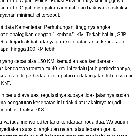
n di Tol Cipali. Politisi Fraksi PKS itu meyakini tingginya
n di Tol Cipali merupakan anomali dari baiknya konstruksi
ayanan minimal tol tersebut.
ari data Kementerian Perhubungan, tingginya angka
t dianalogikan dengan 1 korban/1 KM. Terkait hal itu, SJP
sebut terjadi akibat adanya gap kecepatan antar kendaraan
apai hingga 100 KM lebih.
n yang cepat bisa 150 KM, kemudian ada kendaraan-
, kendaraan tronton itu 40 km. Ini terlalu jauh perbedaannya,
arankan itu perbedaan kecepatan di dalam jalan tol itu sekitar
 KM”.
in perlu dievaluasi regulasinya supaya tidak jalannya sudah
ena pengaturan kecepatan ini tidak diatur akhirnya terjadi
r politisi Fraksi PKS.
haknya juga menyoroti tentang kendaraan roda dua. Walaupun
ediakan subsidi angkutan nataru atau lebaran gratis,