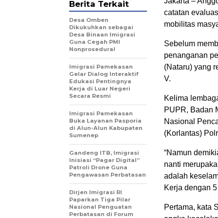
Jakarta – Angg
Berita Terkait
catatan evaluas
Desa Omben
mobilitas masya
Dikukuhkan sebagai
Desa Binaan Imigrasi
Guna Cegah PMI
Sebelum memberi
Nonprosedural
penanganan pe
(Nataru) yang r
Imigrasi Pamekasan
Gelar Dialog Interaktif
V.
Edukasi Pentingnya
Kerja di Luar Negeri
Secara Resmi
Kelima lembaga
PUPR, Badan Me
Imigrasi Pamekasan
Buka Layanan Pasporia
Nasional Penca
di Alun-Alun Kabupaten
(Korlantas) Polr
Sumenep
“Namun demikia
Gandeng ITB, Imigrasi
Inisiasi “Pagar Digital”
nanti merupakan
Patroli Drone Guna
Pengawasan Perbatasan
adalah keselam
Kerja dengan 5
Dirjen Imigrasi RI
Paparkan Tiga Pilar
Pertama, kata S
Nasional Penguatan
Perbatasan di Forum