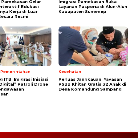
i Pamekasan Gelar
Imigrasi Pamekasan Buka
Interaktif Edukasi
Layanan Pasporia di Alun-Alun
nya Kerja di Luar
Kabupaten Sumenep
Secara Resmi
& Pemerintahan
Kesehatan
ITB, Imigrasi Inisiasi
Perluas Jangkauan, Yayasan
Digital” Patroli Drone
PSBB Khitan Gratis 32 Anak di
engawasan
Desa Komandung Sampang
asan