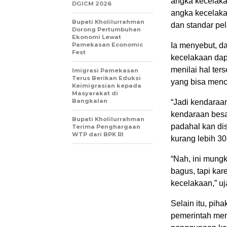
angka kecelakaa
DGICM 2026
angka kecelakaa
Bupati Kholilurrahman
dan standar pel
Dorong Pertumbuhan
Ekonomi Lewat
Pamekasan Economic
Ia menyebut, d
Fest
kecelakaan dapa
menilai hal ter
Imigrasi Pamekasan
Terus Berikan Eduksi
yang bisa menc
Keimigrasian kepada
Masyarakat di
Bangkalan
“Jadi kendaraa
kendaraan besar
Bupati Kholilurrahman
padahal kan dis
Terima Penghargaan
WTP dari BPK RI
kurang lebih 30
“Nah, ini mungk
bagus, tapi kar
kecelakaan,” uja
Selain itu, pi
pemerintah meny