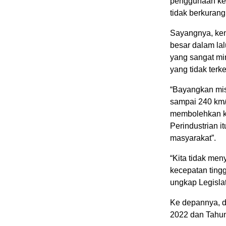
penggunaan ken
tidak berkurang
Sayangnya, ken
besar dalam lalu
yang sangat mi
yang tidak terke
“Bayangkan mis
sampai 240 km/j
membolehkan ke
Perindustrian 
masyarakat”.
“Kita tidak me
kecepatan tingg
ungkap Legislat
Ke depannya, d
2022 dan Tahun