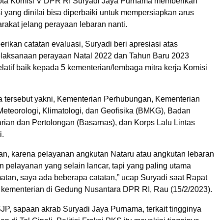
ota Komisi V DPR RI Suryadi Jaya Purnama memberikan
i yang dinilai bisa diperbaiki untuk mempersiapkan arus
rakat jelang perayaan lebaran nanti.
kan catatan evaluasi, Suryadi beri apresiasi atas
laksanaan perayaan Natal 2022 dan Tahun Baru 2023
elatif baik kepada 5 kementerian/lembaga mitra kerja Komisi
 tersebut yakni, Kementerian Perhubungan, Kementerian
teorologi, Klimatologi, dan Geofisika (BMKG), Badan
rian dan Pertolongan (Basarnas), dan Korps Lalu Lintas
i.
n, karena pelayanan angkutan Nataru atau angkutan lebaran
 pelayanan yang selain lancar, tapi yang paling utama
atan, saya ada beberapa catatan,” ucap Suryadi saat Rapat
 kementerian di Gedung Nusantara DPR RI, Rau (15/2/2023).
JP, sapaan akrab Suryadi Jaya Purnama, terkait tingginya