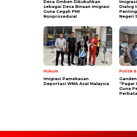
Desa Omben Dikukuhkan
Imigras
sebagai Desa Binaan Imigrasi
Dialog 
Guna Cegah PMI
Penting
Nonprosedural
Negeri 
Hukum
Politik 
Imigrasi Pamekasan
Gandeng 
Deportasi WNA Asal Malaysia
“Pagar 
Guna P
Perbat