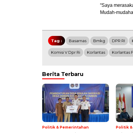
“Saya merasakan
Mudah-mudahan i
Tag :
Basarnas
Bmkg
DPR RI
Komisi V Dpr Ri
Korlantas
Korlantas P
Berita Terbaru
Politik & Pemerintahan
Politik 