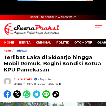
SCROLL TO CONTINUE WITH CONTENT
HOME
BERITA
KRIMINAL
POLITIK
OTOMOTIF
OLA
/
Home
Peristiwa
Terlibat Laka di Sidoarjo hingga
Mobil Remuk, Begini Kondisi Ketua
KPU Pamekasan
Suara Praksi
- Reporter
Selasa, 7 Februari 2023
- 13:07 WIB