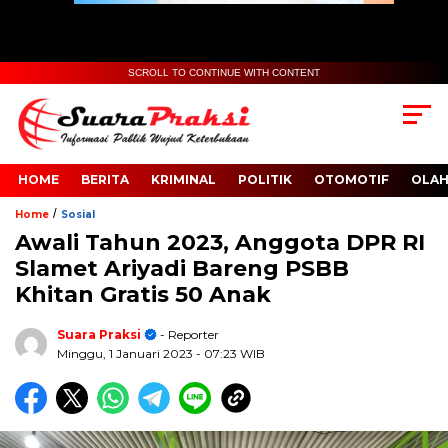
SCROLL TO CONTINUE WITH CONTENT
HOME
BERITA
KRIMINAL
POLITIK
OTOMOTIF
OLA
/
Home
Sosial
Awali Tahun 2023, Anggota DPR RI
Slamet Ariyadi Bareng PSBB
Khitan Gratis 50 Anak
Suara Praksi
- Reporter
Minggu, 1 Januari 2023
- 07:23 WIB